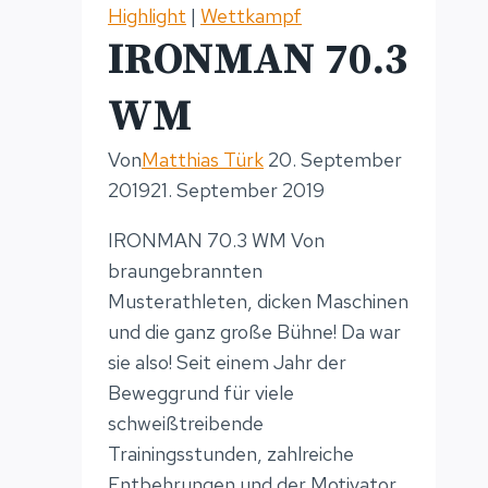
zur
Highlight
|
Wettkampf
Weltmeisterschaft
IRONMAN 70.3
WM
Von
Matthias Türk
20. September
2019
21. September 2019
IRONMAN 70.3 WM Von
braungebrannten
Musterathleten, dicken Maschinen
und die ganz große Bühne! Da war
sie also! Seit einem Jahr der
Beweggrund für viele
schweißtreibende
Trainingsstunden, zahlreiche
Entbehrungen und der Motivator